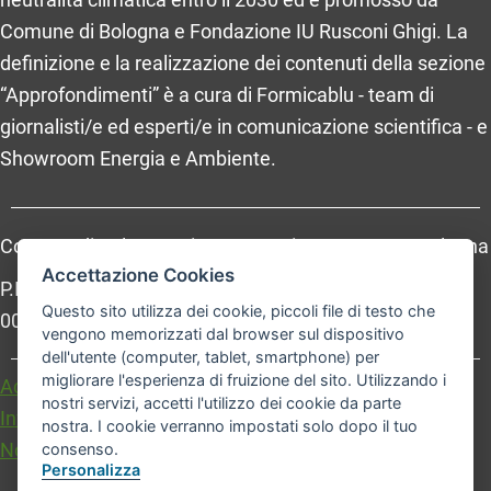
Comune di Bologna e Fondazione IU Rusconi Ghigi. La
definizione e la realizzazione dei contenuti della sezione
“Approfondimenti” è a cura di Formicablu - team di
giornalisti/e ed esperti/e in comunicazione scientifica - e
Showroom Energia e Ambiente.
Comune di Bologna, Piazza Maggiore, 6 - 40124 Bologna
Accettazione Cookies
P.Iva: 01232710374 - Cod. IBAN: IT 88 R 02008 02435
Questo sito utilizza dei cookie, piccoli file di testo che
000020067156
vengono memorizzati dal browser sul dispositivo
dell'utente (computer, tablet, smartphone) per
migliorare l'esperienza di fruizione del sito. Utilizzando i
Accessibilità
Carta dei valori
nostri servizi, accetti l'utilizzo dei cookie da parte
Informativa sul trattamento dei dati personali
nostra. I cookie verranno impostati solo dopo il tuo
Note legali
consenso.
Personalizza