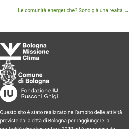
navigation
Le comunità energetiche? Sono già una realtà →
Questo sito è stato realizzato nell’ambito delle attività
previste dalla città di Bologna per raggiungere la
neutralità climatica entro il 2030 ed è promosso da