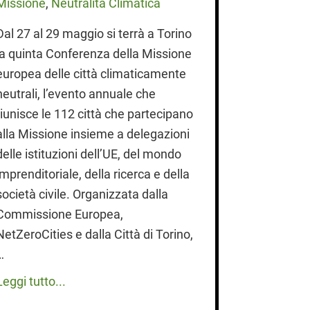
Missione
,
Neutralità Climatica
“Esplorando 
Dal 27 al 29 maggio si terrà a Torino
incontri e l
la quinta Conferenza della Missione
città, tra s
europea delle città climaticamente
parte con 
neutrali, l’evento annuale che
lunedì 30 
riunisce le 112 città che partecipano
Filla Audit
alla Missione insieme a delegazioni
in centro s
delle istituzioni dell’UE, del mondo
del rinvaso.
imprenditoriale, della ricerca e della
Leggi tutto.
società civile. Organizzata dalla
Commissione Europea,
NetZeroCities e dalla Città di Torino,
…
Leggi tutto...