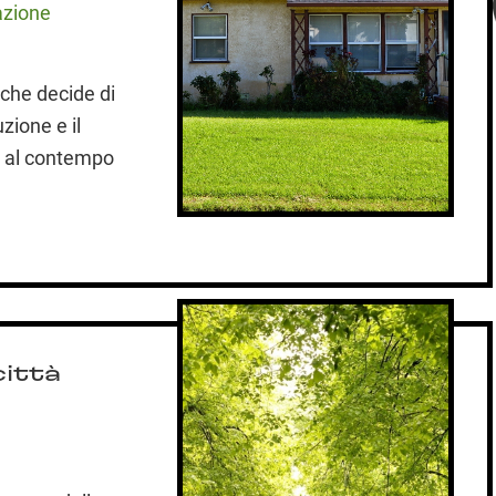
azione
 che decide di
zione e il
o al contempo
città