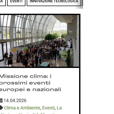
IA
EVENTI
INNOVAZIONE TECNOLOGICA
LA MISSIONE
Al via 
“Esplo
urbano
Missione clima: i
labora
prossimi eventi
natura
europei e nazionali
26.03.2
14.04.2026
Parteci
Clima e Ambiente
,
Eventi
,
La
Tornano gl