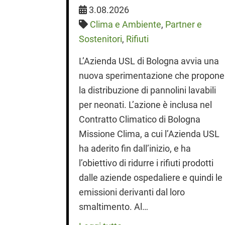
3.08.2026
rbana
,
Clima e Ambiente
,
Partner e
Sostenitori
,
Rifiuti
 ciclo di
L’Azienda USL di Bologna avvia una
” si è
nuova sperimentazione che propone
oschi
la distribuzione di pannolini lavabili
ittà. Scopri
per neonati. L’azione è inclusa nel
i e le
Contratto Climatico di Bologna
Missione Clima, a cui l’Azienda USL
ha aderito fin dall’inizio, e ha
l’obiettivo di ridurre i rifiuti prodotti
dalle aziende ospedaliere e quindi le
emissioni derivanti dal loro
smaltimento. Al…