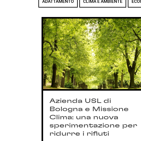
ADATTAMENTO
CLIMA E AMBIENTE
ECO
Azienda USL di
erde
Bologna e Missione
e i
Clima: una nuova
sperimentazione per
ridurre i rifiuti
Ambiente
,