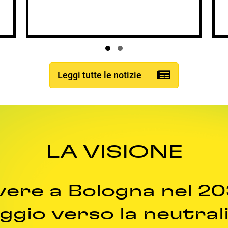
Slide group 1
Slide group 2
Leggi tutte le notizie
LA VISIONE
vere a Bologna nel 2
aggio verso la neutral