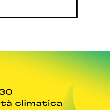
030
ità climatica