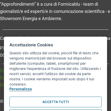
“Approfondimenti” è a cura di Formicablu - team di
giornalisti/e ed esperti/e in comunicazione scientifica - e
Showroom Energia e Ambiente.
Comune di Bologna, Piazza Maggiore, 6 - 40124 Bologna
Accettazione Cookies
P.Iva: 01232710374 - Cod. IBAN: IT 88 R 02008 02435
Questo sito utilizza dei cookie, piccoli file di testo che
000020067156
vengono memorizzati dal browser sul dispositivo
dell'utente (computer, tablet, smartphone) per
migliorare l'esperienza di fruizione del sito. Utilizzando i
Accessibilità
Carta dei valori
nostri servizi, accetti l'utilizzo dei cookie da parte
Informativa sul trattamento dei dati personali
nostra. I cookie verranno impostati solo dopo il tuo
Note legali
consenso.
Personalizza
© Comune di Bologna. Tutti i diritti riservati.
ACCETTA TUTTI