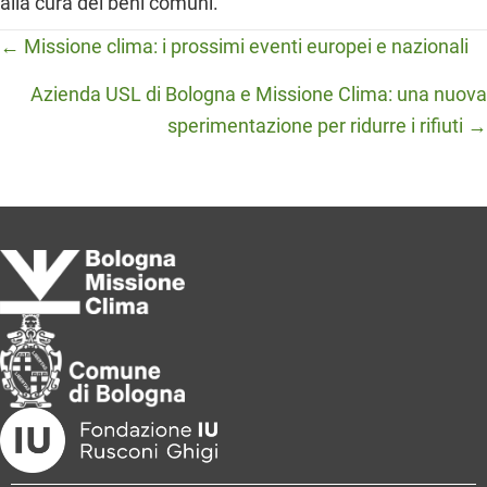
alla cura dei beni comuni.
Posts
← Missione clima: i prossimi eventi europei e nazionali
navigation
Azienda USL di Bologna e Missione Clima: una nuova
sperimentazione per ridurre i rifiuti →