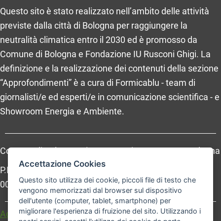
Questo sito è stato realizzato nell’ambito delle attività
previste dalla città di Bologna per raggiungere la
neutralità climatica entro il 2030 ed è promosso da
Comune di Bologna e Fondazione IU Rusconi Ghigi. La
definizione e la realizzazione dei contenuti della sezione
“Approfondimenti” è a cura di Formicablu - team di
giornalisti/e ed esperti/e in comunicazione scientifica - e
Showroom Energia e Ambiente.
Comune di Bologna, Piazza Maggiore, 6 - 40124 Bologna
Accettazione Cookies
P.Iva: 01232710374 - Cod. IBAN: IT 88 R 02008 02435
Questo sito utilizza dei cookie, piccoli file di testo che
000020067156
vengono memorizzati dal browser sul dispositivo
dell'utente (computer, tablet, smartphone) per
migliorare l'esperienza di fruizione del sito. Utilizzando i
Accessibilità
Carta dei valori