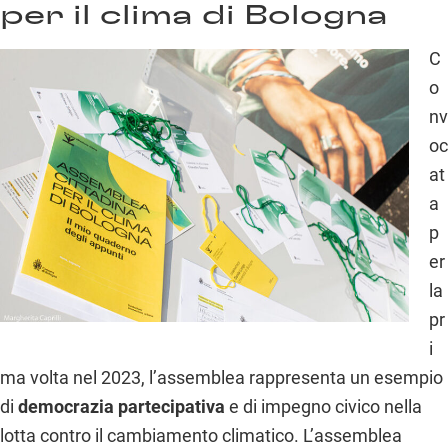
per il clima di Bologna
C
o
nv
oc
at
a
p
er
la
pr
i
ma volta nel 2023, l’assemblea rappresenta un esempio
di
democrazia partecipativa
e di impegno civico nella
lotta contro il cambiamento climatico. L’assemblea