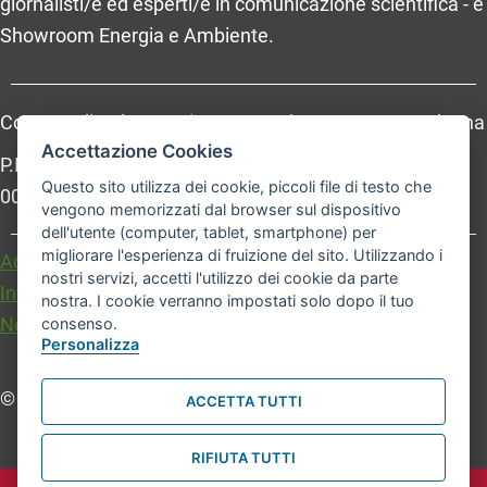
giornalisti/e ed esperti/e in comunicazione scientifica - e
Showroom Energia e Ambiente.
Comune di Bologna, Piazza Maggiore, 6 - 40124 Bologna
Accettazione Cookies
P.Iva: 01232710374 - Cod. IBAN: IT 88 R 02008 02435
Questo sito utilizza dei cookie, piccoli file di testo che
000020067156
vengono memorizzati dal browser sul dispositivo
dell'utente (computer, tablet, smartphone) per
migliorare l'esperienza di fruizione del sito. Utilizzando i
Accessibilità
Carta dei valori
nostri servizi, accetti l'utilizzo dei cookie da parte
Informativa sul trattamento dei dati personali
nostra. I cookie verranno impostati solo dopo il tuo
Note legali
consenso.
Personalizza
© Comune di Bologna. Tutti i diritti riservati.
ACCETTA TUTTI
RIFIUTA TUTTI