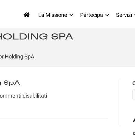
La Missione
Partecipa
Servizi
HOLDING SPA
or Holding SpA
g SpA
su
ommenti disabilitati
Ducati
Motor
Holding
SpA