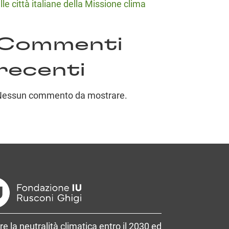
lle città italiane della Missione clima
Commenti
recenti
Nessun commento da mostrare.
re la neutralità climatica entro il 2030 ed