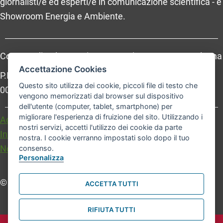
giornalisti/e ed esperti/e in comunicazione scientifica - e
Showroom Energia e Ambiente.
Comune di Bologna, Piazza Maggiore, 6 - 40124 Bologna
Accettazione Cookies
P.Iva: 01232710374 - Cod. IBAN: IT 88 R 02008 02435
Questo sito utilizza dei cookie, piccoli file di testo che
000020067156
vengono memorizzati dal browser sul dispositivo
dell'utente (computer, tablet, smartphone) per
migliorare l'esperienza di fruizione del sito. Utilizzando i
Accessibilità
Carta dei valori
nostri servizi, accetti l'utilizzo dei cookie da parte
Informativa sul trattamento dei dati personali
nostra. I cookie verranno impostati solo dopo il tuo
Note legali
consenso.
Personalizza
© Comune di Bologna. Tutti i diritti riservati.
ACCETTA TUTTI
RIFIUTA TUTTI