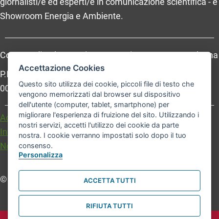
giornalisti/e ed esperti/e in comunicazione scientifica - e
Showroom Energia e Ambiente.
Comune di Bologna, Piazza Maggiore, 6 - 40124 Bologna
Accettazione Cookies
P.Iva: 01232710374 - Cod. IBAN: IT 88 R 02008 02435
Questo sito utilizza dei cookie, piccoli file di testo che
000020067156
vengono memorizzati dal browser sul dispositivo
dell'utente (computer, tablet, smartphone) per
migliorare l'esperienza di fruizione del sito. Utilizzando i
Accessibilità
Carta dei valori
nostri servizi, accetti l'utilizzo dei cookie da parte
Informativa sul trattamento dei dati personali
nostra. I cookie verranno impostati solo dopo il tuo
Note legali
consenso.
Personalizza
© Comune di Bologna. Tutti i diritti riservati.
ACCETTA TUTTI
RIFIUTA TUTTI