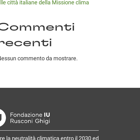
lle città italiane della Missione clima
Commenti
recenti
Nessun commento da mostrare.
re la neutralità climatica entro il 2030 ed