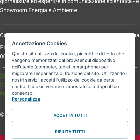
giornalisti/e ed esperti/e in comunicazione scientifica - e
Showroom Energia e Ambiente.
Comune di Bologna, Piazza Maggiore, 6 - 40124 Bologna
Accettazione Cookies
P.Iva: 01232710374 - Cod. IBAN: IT 88 R 02008 02435
Questo sito utilizza dei cookie, piccoli file di testo che
000020067156
vengono memorizzati dal browser sul dispositivo
dell'utente (computer, tablet, smartphone) per
migliorare l'esperienza di fruizione del sito. Utilizzando i
Accessibilità
Carta dei valori
nostri servizi, accetti l'utilizzo dei cookie da parte
Informativa sul trattamento dei dati personali
nostra. I cookie verranno impostati solo dopo il tuo
Note legali
consenso.
Personalizza
© Comune di Bologna. Tutti i diritti riservati.
ACCETTA TUTTI
RIFIUTA TUTTI