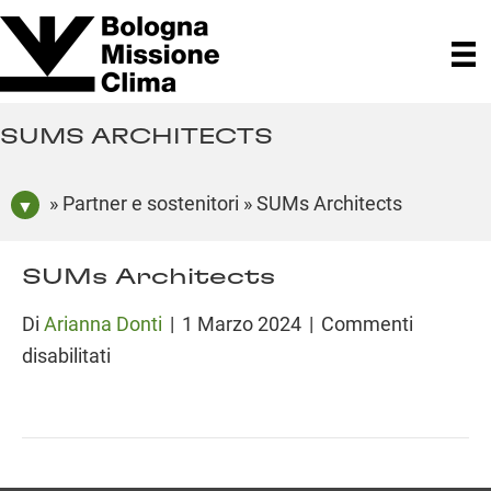
SUMS ARCHITECTS
» Partner e sostenitori » SUMs Architects
SUMs Architects
Di
Arianna Donti
|
1 Marzo 2024
|
Commenti
su
disabilitati
SUMs
Architects