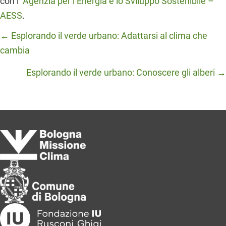
con l’
Agenzia per l’Energia e lo Sviluppo Sostenibile –
AESS
.
Posts
← Esplorando il verde urbano: Adattarsi al clima che
cambia
navigation
Esplorando il verde urbano: Conoscere gli alberi →