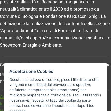
previste dalla città di Bologna per raggiungere la
neutralità climatica entro il 2030 ed è promosso da
Comune di Bologna e Fondazione IU Rusconi Ghigi. La
definizione e la realizzazione dei contenuti della sezione
“Approfondimenti” è a cura di Formicablu - team di
giornalisti/e ed esperti/e in comunicazione scientifica - e
Showroom Energia e Ambiente.
Comune di Bologna, Piazza Maggiore, 6 - 40124 Bologna
Accettazione Cookies
P.Iva: 01232710374 - Cod. IBAN: IT 88 R 02008 02435
Questo sito utilizza dei cookie, piccoli file di testo che
000020067156
vengono memorizzati dal browser sul dispositivo
dell'utente (computer, tablet, smartphone) per
migliorare l'esperienza di fruizione del sito. Utilizzando i
Accessibilità
Carta dei valori
nostri servizi, accetti l'utilizzo dei cookie da parte
Informativa sul trattamento dei dati personali
nostra. I cookie verranno impostati solo dopo il tuo
Note legali
consenso.