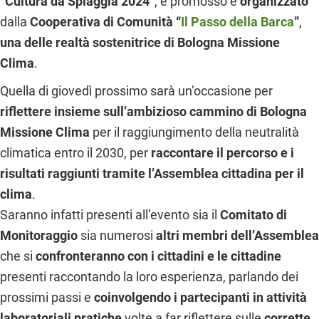
“Cultura da Spiaggia 2024”
, è promosso e
organizzato
dalla
Cooperativa di Comunità “
Il Passo della Barca
”
,
una delle realtà sostenitrice di Bologna Missione
Clima
.
Quella di giovedì prossimo sarà un’occasione per
riflettere insieme sull’ambizioso cammino di Bologna
Missione Clima
per il raggiungimento della neutralità
climatica entro il 2030, per
raccontare il percorso e i
risultati raggiunti tramite l’Assemblea cittadina per il
clima
.
Saranno infatti presenti all’evento sia il
Comitato di
Monitoraggio
sia numerosi
altri membri dell’Assemblea
che si
confronteranno con i cittadini e le cittadine
presenti raccontando la loro esperienza, parlando dei
prossimi passi e
coinvolgendo i partecipanti in attività
laboratoriali pratiche
volte a far riflettere sulle
corrette