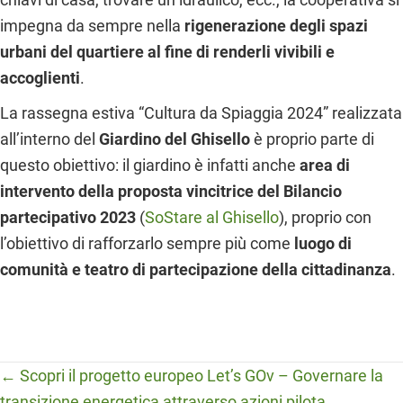
impegna da sempre nella
rigenerazione degli spazi
urbani del quartiere al fine di renderli vivibili e
accoglienti
.
La rassegna estiva “Cultura da Spiaggia 2024” realizzata
all’interno del
Giardino del Ghisello
è proprio parte di
questo obiettivo: il giardino è infatti anche
area di
intervento della proposta vincitrice del Bilancio
partecipativo 2023
(
SoStare al Ghisello
), proprio con
l’obiettivo di rafforzarlo sempre più come
luogo di
comunità e teatro di partecipazione della cittadinanza
.
Posts
← Scopri il progetto europeo Let’s GOv – Governare la
transizione energetica attraverso azioni pilota