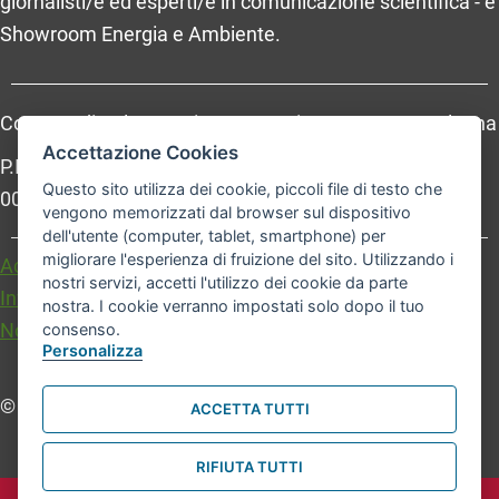
giornalisti/e ed esperti/e in comunicazione scientifica - e
Showroom Energia e Ambiente.
Comune di Bologna, Piazza Maggiore, 6 - 40124 Bologna
Accettazione Cookies
P.Iva: 01232710374 - Cod. IBAN: IT 88 R 02008 02435
Questo sito utilizza dei cookie, piccoli file di testo che
000020067156
vengono memorizzati dal browser sul dispositivo
dell'utente (computer, tablet, smartphone) per
migliorare l'esperienza di fruizione del sito. Utilizzando i
Accessibilità
Carta dei valori
nostri servizi, accetti l'utilizzo dei cookie da parte
Informativa sul trattamento dei dati personali
nostra. I cookie verranno impostati solo dopo il tuo
Note legali
consenso.
Personalizza
© Comune di Bologna. Tutti i diritti riservati.
ACCETTA TUTTI
RIFIUTA TUTTI