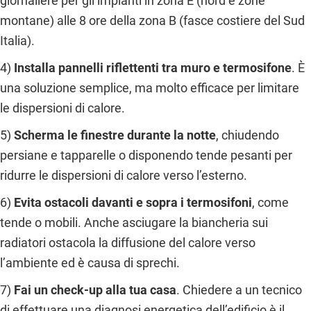
giornaliere per gli impianti in zona E (nord e zone
montane) alle 8 ore della zona B (fasce costiere del Sud
Italia).
4)
Installa pannelli riflettenti tra muro e termosifone
. È
una soluzione semplice, ma molto efficace per limitare
le dispersioni di calore.
5)
Scherma le finestre durante la notte
, chiudendo
persiane e tapparelle o disponendo tende pesanti per
ridurre le dispersioni di calore verso l’esterno.
6)
Evita ostacoli davanti e sopra i termosifoni
, come
tende o mobili. Anche asciugare la biancheria sui
radiatori ostacola la diffusione del calore verso
l’ambiente ed è causa di sprechi.
7)
Fai un check-up alla tua casa
. Chiedere a un tecnico
di effettuare una diagnosi energetica dell’edificio è il