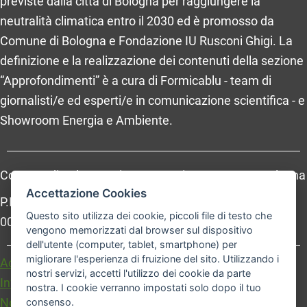
previste dalla città di Bologna per raggiungere la
neutralità climatica entro il 2030 ed è promosso da
Comune di Bologna e Fondazione IU Rusconi Ghigi. La
definizione e la realizzazione dei contenuti della sezione
“Approfondimenti” è a cura di Formicablu - team di
giornalisti/e ed esperti/e in comunicazione scientifica - e
Showroom Energia e Ambiente.
Comune di Bologna, Piazza Maggiore, 6 - 40124 Bologna
Accettazione Cookies
P.Iva: 01232710374 - Cod. IBAN: IT 88 R 02008 02435
Questo sito utilizza dei cookie, piccoli file di testo che
000020067156
vengono memorizzati dal browser sul dispositivo
dell'utente (computer, tablet, smartphone) per
migliorare l'esperienza di fruizione del sito. Utilizzando i
Accessibilità
Carta dei valori
nostri servizi, accetti l'utilizzo dei cookie da parte
Informativa sul trattamento dei dati personali
nostra. I cookie verranno impostati solo dopo il tuo
Note legali
consenso.