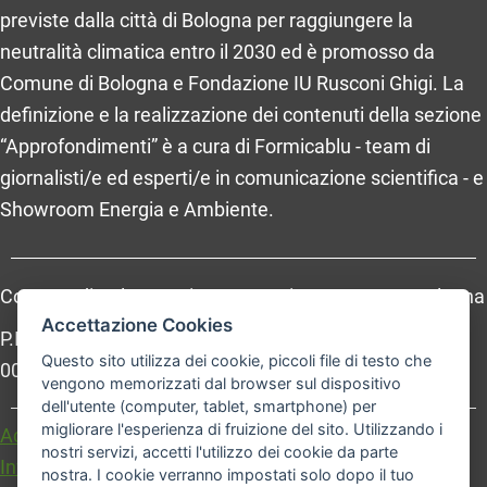
previste dalla città di Bologna per raggiungere la
neutralità climatica entro il 2030 ed è promosso da
Comune di Bologna e Fondazione IU Rusconi Ghigi. La
definizione e la realizzazione dei contenuti della sezione
“Approfondimenti” è a cura di Formicablu - team di
giornalisti/e ed esperti/e in comunicazione scientifica - e
Showroom Energia e Ambiente.
Comune di Bologna, Piazza Maggiore, 6 - 40124 Bologna
Accettazione Cookies
P.Iva: 01232710374 - Cod. IBAN: IT 88 R 02008 02435
Questo sito utilizza dei cookie, piccoli file di testo che
000020067156
vengono memorizzati dal browser sul dispositivo
dell'utente (computer, tablet, smartphone) per
migliorare l'esperienza di fruizione del sito. Utilizzando i
Accessibilità
Carta dei valori
nostri servizi, accetti l'utilizzo dei cookie da parte
Informativa sul trattamento dei dati personali
nostra. I cookie verranno impostati solo dopo il tuo