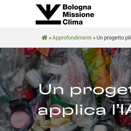
»
Approfondimenti
»
Un progetto pilo
Un proget
applica l’I