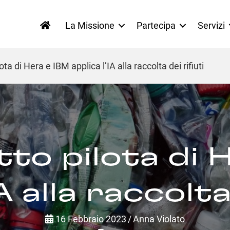
La Missione
Partecipa
Servizi
ta di Hera e IBM applica l’IA alla raccolta dei rifiuti
to pilota di 
A alla raccolta
16 Febbraio 2023
/
Anna Violato