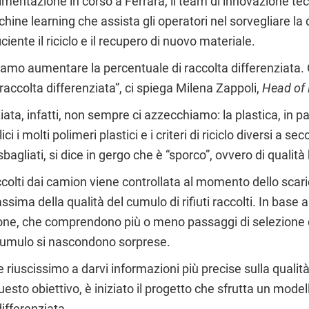
erimentazione in corso a Ferrara, il team di innovazione t
ine learning che assista gli operatori nel sorvegliare la qua
iente il riciclo e il recupero di nuovo materiale.
evamo aumentare la percentuale di raccolta differenziata.
 raccolta differenziata”, ci spiega Milena Zappoli,
Head of 
ziata, infatti, non sempre ci azzecchiamo: la plastica, in p
ici i molti polimeri plastici e i criteri di riciclo diversi 
i sbagliati, si dice in gergo che è “sporco”, ovvero di qualit
accolti dai camion viene controllata al momento dello scaric
ima della qualità del cumulo di rifiuti raccolti. In base a
azione, che comprendono più o meno passaggi di selezione de
el cumulo si nascondono sorprese.
e riuscissimo a darvi informazioni più precise sulla qualità
sto obiettivo, è iniziato il progetto che sfrutta un modello
 differenziata.