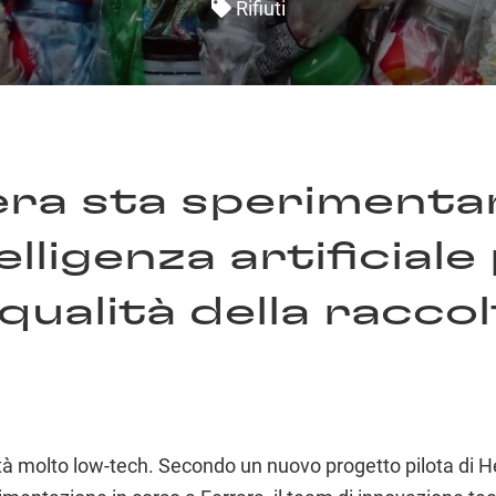
Rifiuti
era sta sperimentan
elligenza artificiale
 qualità della racco
tà molto low-tech. Secondo un nuovo progetto pilota di He