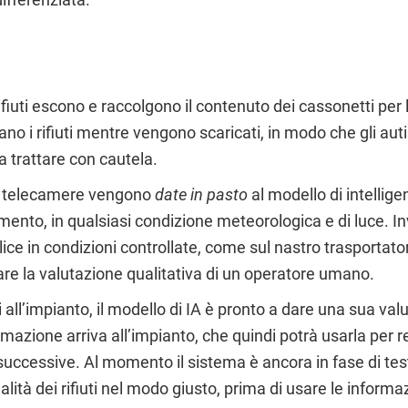
rifiuti escono e raccolgono il contenuto dei cassonetti per
o i rifiuti mentre vengono scaricati, in modo che gli autis
da trattare con cautela.
te telecamere vengono
date in pasto
al modello di intellige
ovimento, in qualsiasi condizione meteorologica e di luce. 
ce in condizioni controllate, come sul nastro trasportator
itare la valutazione qualitativa di un operatore umano.
vi all’impianto, il modello di IA è pronto a dare una sua valu
rmazione arriva all’impianto, che quindi potrà usarla per r
 successive. Al momento il sistema è ancora in fase di test
tà dei rifiuti nel modo giusto, prima di usare le informaz