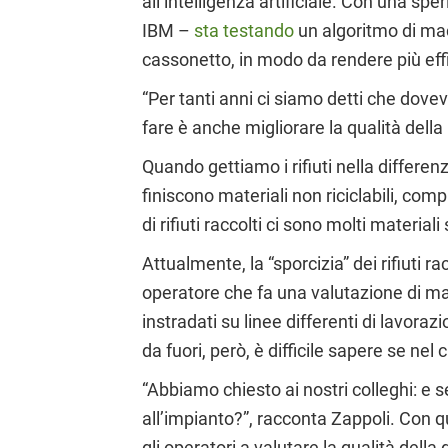
all’intelligenza artificiale. Con una sp
IBM –
sta testando
un algoritmo di mach
cassonetto, in modo da rendere più effic
“Per tanti anni ci siamo detti che dov
fare è anche migliorare la qualità della
Quando gettiamo i rifiuti nella differen
finiscono materiali non riciclabili, compl
di rifiuti raccolti ci sono molti material
Attualmente, la “sporcizia” dei rifiuti r
operatore che fa una valutazione di mass
instradati su linee differenti di lavor
da fuori, però, è difficile sapere se n
“Abbiamo chiesto ai nostri colleghi: e s
all’impianto?”, racconta Zappoli. Con que
gli operatori a valutare la qualità della