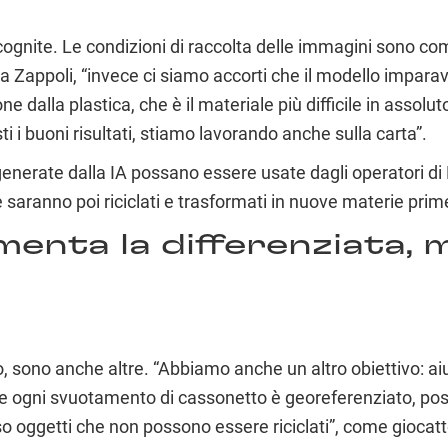
 incognite. Le condizioni di raccolta delle immagini sono
ena Zappoli, “invece ci siamo accorti che il modello impara
 dalla plastica, che è il materiale più difficile in assolut
i i buoni risultati, stiamo lavorando anche sulla carta”.
generate dalla IA possano essere usate dagli operatori di
he saranno poi riciclati e trasformati in nuove materie prim
enta la differenziata, ma
, sono anche altre. “Abbiamo anche un altro obiettivo: aiut
e ogni svuotamento di cassonetto è georeferenziato, possi
o oggetti che non possono essere riciclati”, come giocattol