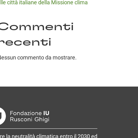
lle città italiane della Missione clima
Commenti
recenti
Nessun commento da mostrare.
re la neutralità climatica entro il 2030 ed