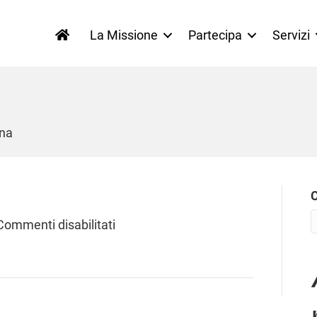
La Missione
Partecipa
Servizi
na
su
Commenti disabilitati
AICS
Bologna