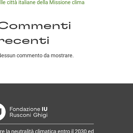
lle città italiane della Missione clima
Commenti
recenti
Nessun commento da mostrare.
re la neutralità climatica entro il 2030 ed