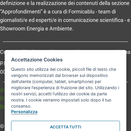
definizione e la realizzazione dei contenuti della sezione
“Approfondimenti” è a cura di Formicablu - team di
giornalisti/e ed esperti/e in comunicazione scientifica - e
Showroom Energia e Ambiente.
Comune di Bologna, Piazza Maggiore, 6 - 40124 Bologna
Accettazione Cookies
P.Iva: 01232710374 - Cod. IBAN: IT 88 R 02008 02435
Questo sito utilizza dei cookie, piccoli file di testo che
000020067156
vengono memorizzati dal browser sul dispositivo
dell'utente (computer, tablet, smartphone) per
migliorare l'esperienza di fruizione del sito. Utilizzando i
Accessibilità
Carta dei valori
nostri servizi, accetti l'utilizzo dei cookie da parte
Informativa sul trattamento dei dati personali
nostra. I cookie verranno impostati solo dopo il tuo
Note legali
consenso.
Personalizza
© Comune di Bologna. Tutti i diritti riservati.
ACCETTA TUTTI