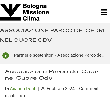
ASSOCIAZIONE PARCO DEI CEDRI
NEL CUORE ODV
» Partner e sostenitori » Associazione Parco dei Cedri nel Cuore Odv
Associazione Parco dei Cedri
nel Cuore Odv
Di
Arianna Donti
|
29 Febbraio 2024
|
Commenti
su
disabilitati
Associazione
Parco