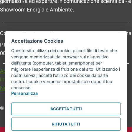
giornalisti/e ed esperti/e in comunicazione scientifica - e
Showroom Energia e Ambiente.
Comune di Bologna, Piazza Maggiore, 6 - 40124 Bologna
Accettazione Cookies
P.Iva: 01232710374 - Cod. IBAN: IT 88 R 02008 02435
Questo sito utilizza dei cookie, piccoli file di testo che
000020067156
vengono memorizzati dal browser sul dispositivo
dell'utente (computer, tablet, smartphone) per
migliorare l'esperienza di fruizione del sito. Utilizzando i
Accessibilità
Carta dei valori
nostri servizi, accetti l'utilizzo dei cookie da parte
Informativa sul trattamento dei dati personali
nostra. I cookie verranno impostati solo dopo il tuo
Note legali
consenso.
Personalizza
© Comune di Bologna. Tutti i diritti riservati.
ACCETTA TUTTI
RIFIUTA TUTTI