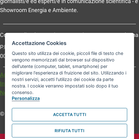
giornalisti/e ed esperti/e in comunicazione scientifica - e
Showroom Energia e Ambiente.
Comune di Bologna, Piazza Maggiore, 6 - 40124 Bologna
Accettazione Cookies
P.Iva: 01232710374 - Cod. IBAN: IT 88 R 02008 02435
Questo sito utilizza dei cookie, piccoli file di testo che
000020067156
vengono memorizzati dal browser sul dispositivo
dell'utente (computer, tablet, smartphone) per
migliorare l'esperienza di fruizione del sito. Utilizzando i
Accessibilità
Carta dei valori
nostri servizi, accetti l'utilizzo dei cookie da parte
Informativa sul trattamento dei dati personali
nostra. I cookie verranno impostati solo dopo il tuo
Note legali
consenso.
Personalizza
© Comune di Bologna. Tutti i diritti riservati.
ACCETTA TUTTI
RIFIUTA TUTTI