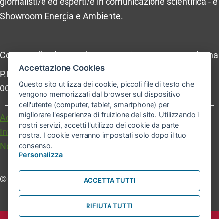
giornalisti/e ed esperti/e in comunicazione scientifica - e
Showroom Energia e Ambiente.
Comune di Bologna, Piazza Maggiore, 6 - 40124 Bologna
Accettazione Cookies
P.Iva: 01232710374 - Cod. IBAN: IT 88 R 02008 02435
Questo sito utilizza dei cookie, piccoli file di testo che
000020067156
vengono memorizzati dal browser sul dispositivo
dell'utente (computer, tablet, smartphone) per
migliorare l'esperienza di fruizione del sito. Utilizzando i
Accessibilità
Carta dei valori
nostri servizi, accetti l'utilizzo dei cookie da parte
Informativa sul trattamento dei dati personali
nostra. I cookie verranno impostati solo dopo il tuo
Note legali
consenso.
Personalizza
© Comune di Bologna. Tutti i diritti riservati.
ACCETTA TUTTI
RIFIUTA TUTTI