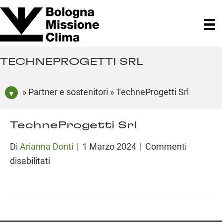
TECHNEPROGETTI SRL
» Partner e sostenitori » TechneProgetti Srl
TechneProgetti Srl
Di
Arianna Donti
|
1 Marzo 2024
|
Commenti
su
disabilitati
TechneProgetti
Srl