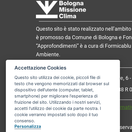
Questo sito è stato realizzato nell’ambito 
è promosso da Comune di Bologna e Fondaz
“Approfondimenti” è a cura di Formicablu 
Ambiente.
Accettazione Cookies
Comune di Bologna, Piazza Maggiore, 6 
Questo sito utilizza dei cookie, piccoli file di
testo che vengono memorizzati dal browser sul
P.Iva: 01232710374 - Cod. IBAN: IT 88 
dispositivo dell'utente (computer, tablet,
smartphone) per migliorare l'esperienza di
fruizione del sito. Utilizzando i nostri servizi,
Accessibilità
Carta dei valori
Informati
accetti l'utilizzo dei cookie da parte nostra. I
cookie verranno impostati solo dopo il tuo
consenso.
Personalizza
© Comune di Bologna. Tutti i diritti riserva