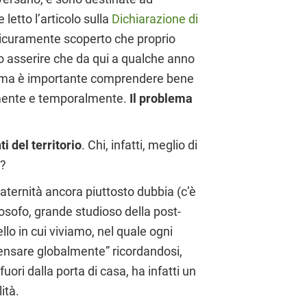
letto l’articolo sulla
Dichiarazione di
e sicuramente scoperto che proprio
lio asserire che da qui a qualche anno
ile, ma è importante comprendere bene
camente e temporalmente.
Il problema
i del territorio
. Chi, infatti, meglio di
a?
ternità ancora piuttosto dubbia (c’è
osofo, grande studioso della post-
o in cui viviamo, nel quale ogni
pensare globalmente” ricordandosi,
fuori dalla porta di casa, ha infatti un
lità.