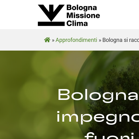
»
Approfondimenti
»
Bologna si racc
Bologna 
impegno 
fuori