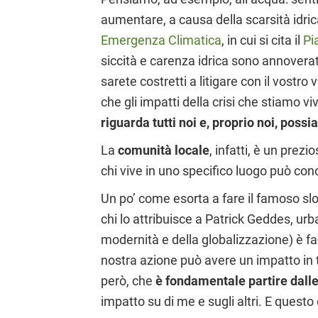
aumentare, a causa della scarsità idrica
Emergenza Climatica
, in cui si cita il
Pi
siccità e carenza idrica sono annoverate
sarete costretti a litigare con il vost
che gli impatti della crisi che stiam
riguarda tutti noi e, proprio noi, possi
La
comunità locale
, infatti, è un prezi
chi vive in uno specifico luogo può conos
Un po’ come esorta a fare il famoso s
chi lo attribuisce a Patrick Geddes, ur
modernità e della globalizzazione) è f
nostra azione può avere un impatto in 
però, che
è fondamentale partire dalle 
impatto su di me e sugli altri. E quest