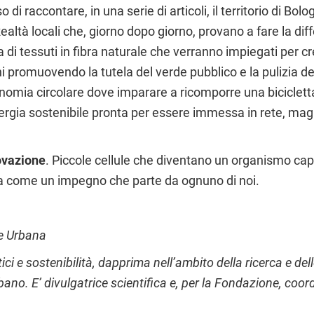
di raccontare, in una serie di articoli, il territorio di Bo
Realtà locali che, giorno dopo giorno, provano a fare la dif
pa di tessuti in fibra naturale che verranno impiegati per 
promuovendo la tutela del verde pubblico e la pulizia del t
onomia circolare dove imparare a ricomporre una bicicletta 
nergia sostenibile pronta per essere immessa in rete, mag
ovazione
. Piccole cellule che diventano un organismo cap
eta come un impegno che parte da ognuno di noi.
e Urbana
i e sostenibilità, dapprima nell’ambito della ricerca e dello
ano. E’ divulgatrice scientifica e, per la Fondazione, coord