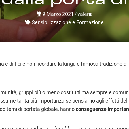
9 Marzo 2021
/
valeria
Sensibilizzazione e Formazione
 difficile non ricordare la lunga e famosa tradizione di 
munità, gruppi più o meno costituiti ma sempre e comunque
ssume tanta più importanza se pensiamo agli effetti dell
ndo temi di portata globale, hanno
conseguenze importanti
iamo spesso parlare dell’
oro blu
e delle guerre che imper