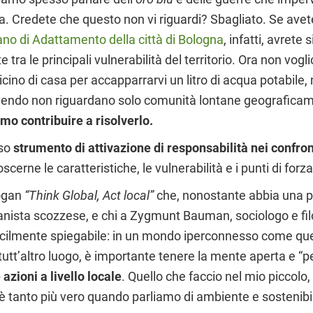
. Credete che questo non vi riguardi? Sbagliato. Se avete 
ano di Adattamento della città di Bologna
, infatti, avret
 tra le principali vulnerabilità del territorio. Ora non vog
ro vicino di casa per accapparrarvi un litro di acqua potab
o vivendo non riguardano solo comunità lontane geografi
amo contribuire a risolverlo.
oso
strumento di attivazione di responsabilità nei confront
cerne le caratteristiche, le vulnerabilità e i punti di forz
logan
“Think Global, Act local”
che, nonostante abbia una pa
banista scozzese, e chi a Zygmunt Bauman, sociologo e fil
acilmente spiegabile: in un mondo iperconnesso come quell
tutt’altro luogo, è importante tenere la mente aperta e “
azioni a livello locale
. Quello che faccio nel mio piccolo, 
o è tanto più vero quando parliamo di ambiente e sostenibi