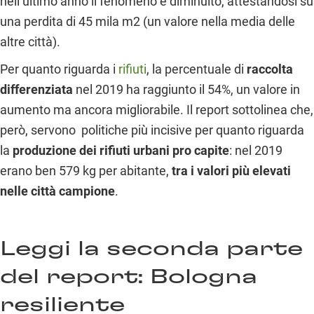
nell’ultimo anno il fenomeno è diminuito, attestandosi su
una perdita di 45 mila m
2
(un valore nella media delle
altre città).
Per quanto riguarda i
rifiuti
, la percentuale di
raccolta
differenziata
nel 2019 ha raggiunto il 54%, un valore in
aumento ma ancora migliorabile. Il report sottolinea che,
però, servono politiche più incisive per quanto riguarda
la
produzione dei rifiuti urbani pro capite
: nel 2019
erano ben 579 kg per abitante,
tra i valori più elevati
nelle città campione
.
Leggi la seconda parte
del report:
Bologna
resiliente