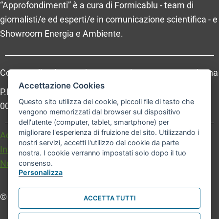
“Approfondimenti” è a cura di Formicablu - team di
giornalisti/e ed esperti/e in comunicazione scientifica - e
Showroom Energia e Ambiente.
Comune di Bologna, Piazza Maggiore, 6 - 40124 Bologna
Accettazione Cookies
P.Iva: 01232710374 - Cod. IBAN: IT 88 R 02008 02435
Questo sito utilizza dei cookie, piccoli file di testo che
000020067156
vengono memorizzati dal browser sul dispositivo
dell'utente (computer, tablet, smartphone) per
migliorare l'esperienza di fruizione del sito. Utilizzando i
Accessibilità
Carta dei valori
nostri servizi, accetti l'utilizzo dei cookie da parte
Informativa sul trattamento dei dati personali
nostra. I cookie verranno impostati solo dopo il tuo
Note legali
consenso.
Personalizza
© Comune di Bologna. Tutti i diritti riservati.
ACCETTA TUTTI