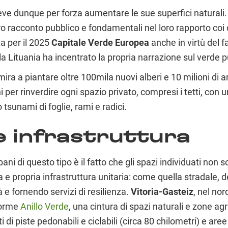
eve dunque per forza aumentare le sue superfici naturali
loro racconto pubblico e fondamentali nel loro rapporto coi
ta per il 2025
Capitale Verde Europea
anche in virtù del f
lla Lituania ha incentrato la propria narrazione sul verde
 mira a piantare oltre 100mila nuovi alberi e 10 milioni d
i per rinverdire ogni spazio privato, compresi i tetti, con
sunami di foglie, rami e radici.
e infrastruttura
bani di questo tipo è il fatto che gli spazi individuati non 
 e propria infrastruttura unitaria: come quella stradale, d
tà e fornendo servizi di resilienza.
Vitoria-Gasteiz
, nel no
enorme
Anillo Verde
, una cintura di spazi naturali e zone a
ti di piste pedonabili e ciclabili (circa 80 chilometri) e are