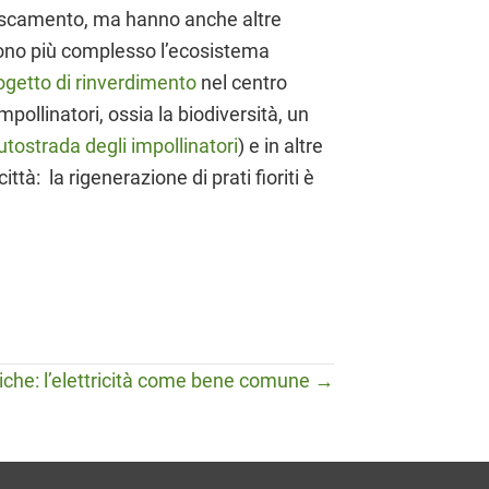
ffrescamento, ma hanno anche altre
endono più complesso l’ecosistema
ogetto di rinverdimento
nel centro
pollinatori, ossia la biodiversità, un
utostrada degli impollinatori
) e in altre
ittà: la rigenerazione di prati fioriti è
che: l’elettricità come bene comune →