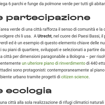
, lega 6 parchi e funge da polmone verde per tutti gli abitan
e partecipazione
area verde di una città rafforza il senso di comunità e la
volgere chi li usa. A
Utrecht
, nel cuore dei Paesi Bassi, i
verdi
ed è un esempio di questo elemento chiave delle nuov
i su piani di quartiere, sviluppati e selezionati a partire d
na città per dimensioni paragonabile a Bologna – per riso
ecentemente
un ulteriore piano di rinverdimento
di 440 ett
 cittadini sono protagonisti: contemporaneamente al piano
ambiente urbano tramite progetti di
citizen science
.
e ecologia
na città alla sola realizzazione di rifugi climatici naturali 