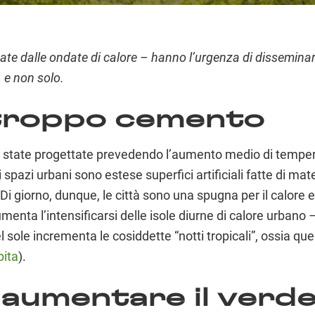
te dalle ondate di calore – hanno l’urgenza di disseminare
i, e non solo.
 troppo cemento
ono state progettate prevedendo l’aumento medio di tempera
pazi urbani sono estese superfici artificiali fatte di mate
Di giorno, dunque, le città sono una spugna per il calore 
umenta l’intensificarsi delle isole diurne di calore urbano 
del sole incrementa le cosiddette “notti tropicali”, ossia q
pita
).
: aumentare il verd