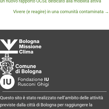
un nuovo rapporto OCSE dedicato alla mobilità attiva
navigation
Vivere (e reagire) in una comunità contaminata →
Questo sito è stato realizzato nell’ambito delle attività
previste dalla città di Bologna per raggiungere la