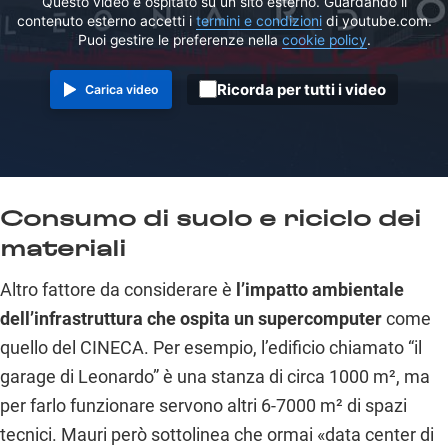
Questo video è ospitato su un sito esterno. Guardando il
contenuto esterno accetti i
termini e condizioni
di youtube.com.
Puoi gestire le preferenze nella
cookie policy
.
Ricorda per tutti i video
Carica video
Consumo di suolo e riciclo dei
materiali
Altro fattore da considerare è
l’impatto ambientale
dell’infrastruttura che ospita un supercomputer
come
quello del CINECA. Per esempio, l’edificio chiamato “il
garage di Leonardo” è una stanza di circa 1000 m², ma
per farlo funzionare servono altri 6-7000 m² di spazi
tecnici. Mauri però sottolinea che ormai «data center di