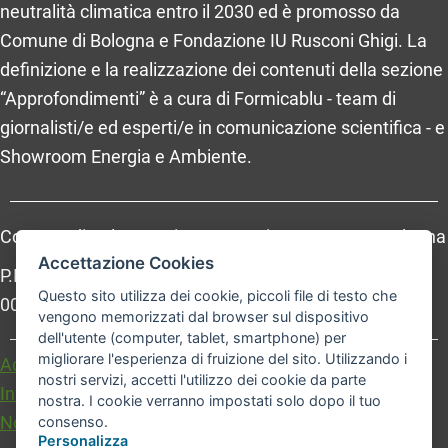
neutralità climatica entro il 2030 ed è promosso da
Comune di Bologna e Fondazione IU Rusconi Ghigi. La
definizione e la realizzazione dei contenuti della sezione
“Approfondimenti” è a cura di Formicablu - team di
giornalisti/e ed esperti/e in comunicazione scientifica - e
Showroom Energia e Ambiente.
Comune di Bologna, Piazza Maggiore, 6 - 40124 Bologna
Accettazione Cookies
P.Iva: 01232710374 - Cod. IBAN: IT 88 R 02008 02435
Questo sito utilizza dei cookie, piccoli file di testo che
000020067156
vengono memorizzati dal browser sul dispositivo
dell'utente (computer, tablet, smartphone) per
migliorare l'esperienza di fruizione del sito. Utilizzando i
Accessibilità
Carta dei valori
nostri servizi, accetti l'utilizzo dei cookie da parte
Informativa sul trattamento dei dati personali
nostra. I cookie verranno impostati solo dopo il tuo
Note legali
consenso.
Personalizza