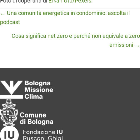
Foto di copertina di
Erkan Utu/Pexels
.
Posts
← Una comunità energetica in condominio: ascolta il
podcast
navigation
Cosa significa net zero e perché non equivale a zero
emissioni →