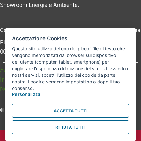
Showroom Energia e Ambiente.
Comune di Bologna, Piazza Maggiore, 6 - 40124 Bologna
Accettazione Cookies
P.Iva: 01232710374 - Cod. IBAN: IT 88 R 02008 02435
Questo sito utilizza dei cookie, piccoli file di testo che
000020067156
vengono memorizzati dal browser sul dispositivo
dell'utente (computer, tablet, smartphone) per
migliorare l'esperienza di fruizione del sito. Utilizzando i
Accessibilità
Carta dei valori
nostri servizi, accetti l'utilizzo dei cookie da parte
Informativa sul trattamento dei dati personali
nostra. I cookie verranno impostati solo dopo il tuo
Note legali
consenso.
Personalizza
© Comune di Bologna. Tutti i diritti riservati.
ACCETTA TUTTI
RIFIUTA TUTTI