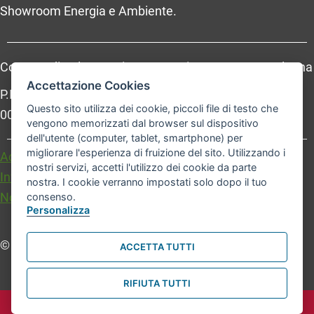
Showroom Energia e Ambiente.
Comune di Bologna, Piazza Maggiore, 6 - 40124 Bologna
Accettazione Cookies
P.Iva: 01232710374 - Cod. IBAN: IT 88 R 02008 02435
Questo sito utilizza dei cookie, piccoli file di testo che
000020067156
vengono memorizzati dal browser sul dispositivo
dell'utente (computer, tablet, smartphone) per
migliorare l'esperienza di fruizione del sito. Utilizzando i
Accessibilità
Carta dei valori
nostri servizi, accetti l'utilizzo dei cookie da parte
Informativa sul trattamento dei dati personali
nostra. I cookie verranno impostati solo dopo il tuo
Note legali
consenso.
Personalizza
© Comune di Bologna. Tutti i diritti riservati.
ACCETTA TUTTI
RIFIUTA TUTTI