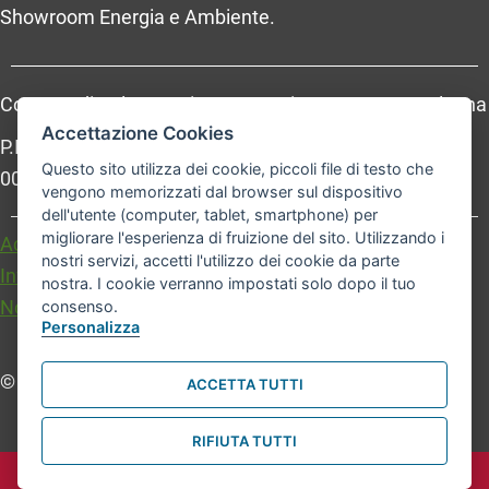
Showroom Energia e Ambiente.
Comune di Bologna, Piazza Maggiore, 6 - 40124 Bologna
Accettazione Cookies
P.Iva: 01232710374 - Cod. IBAN: IT 88 R 02008 02435
Questo sito utilizza dei cookie, piccoli file di testo che
000020067156
vengono memorizzati dal browser sul dispositivo
dell'utente (computer, tablet, smartphone) per
migliorare l'esperienza di fruizione del sito. Utilizzando i
Accessibilità
Carta dei valori
nostri servizi, accetti l'utilizzo dei cookie da parte
Informativa sul trattamento dei dati personali
nostra. I cookie verranno impostati solo dopo il tuo
Note legali
consenso.
Personalizza
© Comune di Bologna. Tutti i diritti riservati.
ACCETTA TUTTI
RIFIUTA TUTTI