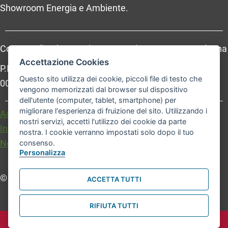
Showroom Energia e Ambiente.
Comune di Bologna, Piazza Maggiore, 6 - 40124 Bologna
Accettazione Cookies
P.Iva: 01232710374 - Cod. IBAN: IT 88 R 02008 02435
Questo sito utilizza dei cookie, piccoli file di testo che
000020067156
vengono memorizzati dal browser sul dispositivo
dell'utente (computer, tablet, smartphone) per
migliorare l'esperienza di fruizione del sito. Utilizzando i
Accessibilità
Carta dei valori
nostri servizi, accetti l'utilizzo dei cookie da parte
Informativa sul trattamento dei dati personali
nostra. I cookie verranno impostati solo dopo il tuo
Note legali
consenso.
Personalizza
© Comune di Bologna. Tutti i diritti riservati.
ACCETTA TUTTI
RIFIUTA TUTTI