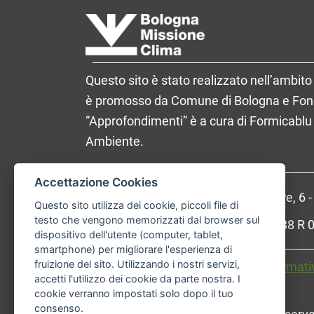
Questo sito è stato realizzato nell’ambito 
è promosso da Comune di Bologna e Fondaz
“Approfondimenti” è a cura di Formicablu 
Ambiente.
Accettazione Cookies
Comune di Bologna, Piazza Maggiore, 6 
Questo sito utilizza dei cookie, piccoli file di
testo che vengono memorizzati dal browser sul
P.Iva: 01232710374 - Cod. IBAN: IT 88 
dispositivo dell'utente (computer, tablet,
smartphone) per migliorare l'esperienza di
fruizione del sito. Utilizzando i nostri servizi,
Accessibilità
Carta dei valori
Informati
accetti l'utilizzo dei cookie da parte nostra. I
cookie verranno impostati solo dopo il tuo
consenso.