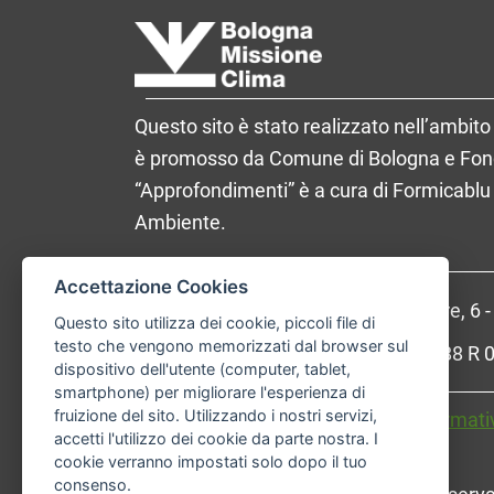
Questo sito è stato realizzato nell’ambito 
è promosso da Comune di Bologna e Fondaz
“Approfondimenti” è a cura di Formicablu 
Ambiente.
Accettazione Cookies
Comune di Bologna, Piazza Maggiore, 6 
Questo sito utilizza dei cookie, piccoli file di
testo che vengono memorizzati dal browser sul
P.Iva: 01232710374 - Cod. IBAN: IT 88 
dispositivo dell'utente (computer, tablet,
smartphone) per migliorare l'esperienza di
fruizione del sito. Utilizzando i nostri servizi,
Accessibilità
Carta dei valori
Informati
accetti l'utilizzo dei cookie da parte nostra. I
cookie verranno impostati solo dopo il tuo
consenso.