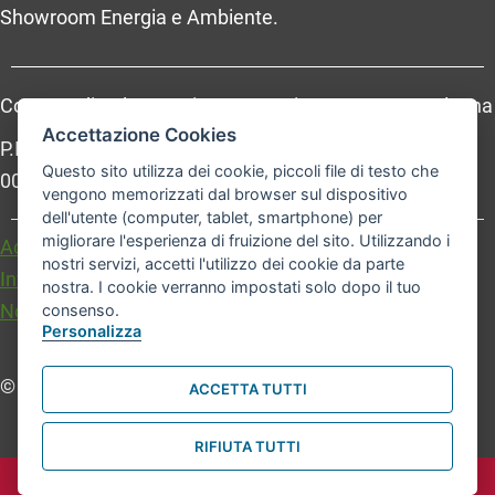
Showroom Energia e Ambiente.
Comune di Bologna, Piazza Maggiore, 6 - 40124 Bologna
Accettazione Cookies
P.Iva: 01232710374 - Cod. IBAN: IT 88 R 02008 02435
Questo sito utilizza dei cookie, piccoli file di testo che
000020067156
vengono memorizzati dal browser sul dispositivo
dell'utente (computer, tablet, smartphone) per
migliorare l'esperienza di fruizione del sito. Utilizzando i
Accessibilità
Carta dei valori
nostri servizi, accetti l'utilizzo dei cookie da parte
Informativa sul trattamento dei dati personali
nostra. I cookie verranno impostati solo dopo il tuo
Note legali
consenso.
Personalizza
© Comune di Bologna. Tutti i diritti riservati.
ACCETTA TUTTI
RIFIUTA TUTTI