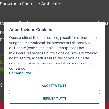
Showroom Energia e Ambiente.
Comune di Bologna, Piazza Maggiore, 6 - 40124 Bologna
Accettazione Cookies
P.Iva: 01232710374 - Cod. IBAN: IT 88 R 02008 02435
Questo sito utilizza dei cookie, piccoli file di testo che
000020067156
vengono memorizzati dal browser sul dispositivo
dell'utente (computer, tablet, smartphone) per
migliorare l'esperienza di fruizione del sito. Utilizzando i
Accessibilità
Carta dei valori
nostri servizi, accetti l'utilizzo dei cookie da parte
Informativa sul trattamento dei dati personali
nostra. I cookie verranno impostati solo dopo il tuo
Note legali
consenso.
Personalizza
© Comune di Bologna. Tutti i diritti riservati.
ACCETTA TUTTI
RIFIUTA TUTTI