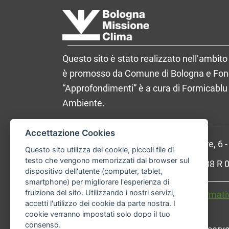
Questo sito è stato realizzato nell’ambito 
è promosso da Comune di Bologna e Fondaz
“Approfondimenti” è a cura di Formicablu 
Ambiente.
Accettazione Cookies
Comune di Bologna, Piazza Maggiore, 6 
Questo sito utilizza dei cookie, piccoli file di
testo che vengono memorizzati dal browser sul
P.Iva: 01232710374 - Cod. IBAN: IT 88 
dispositivo dell'utente (computer, tablet,
smartphone) per migliorare l'esperienza di
fruizione del sito. Utilizzando i nostri servizi,
Accessibilità
Carta dei valori
Informati
accetti l'utilizzo dei cookie da parte nostra. I
cookie verranno impostati solo dopo il tuo
consenso.