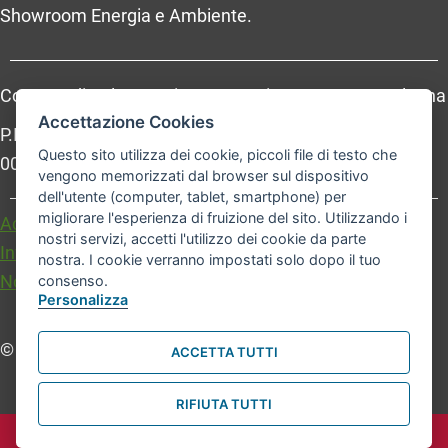
Showroom Energia e Ambiente.
Comune di Bologna, Piazza Maggiore, 6 - 40124 Bologna
Accettazione Cookies
P.Iva: 01232710374 - Cod. IBAN: IT 88 R 02008 02435
Questo sito utilizza dei cookie, piccoli file di testo che
000020067156
vengono memorizzati dal browser sul dispositivo
dell'utente (computer, tablet, smartphone) per
migliorare l'esperienza di fruizione del sito. Utilizzando i
Accessibilità
Carta dei valori
nostri servizi, accetti l'utilizzo dei cookie da parte
Informativa sul trattamento dei dati personali
nostra. I cookie verranno impostati solo dopo il tuo
Note legali
consenso.
Personalizza
© Comune di Bologna. Tutti i diritti riservati.
ACCETTA TUTTI
RIFIUTA TUTTI