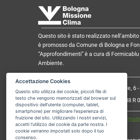
Questo sito è stato realizzato nell’ambito 
è promosso da Comune di Bologna e Fondaz
“Approfondimenti” è a cura di Formicablu 
Ambiente.
Accettazione Cookies
Comune di Bologna, Piazza Maggiore, 6 
Questo sito utilizza dei cookie, piccoli file di
testo che vengono memorizzati dal browser sul
P.Iva: 01232710374 - Cod. IBAN: IT 88 
dispositivo dell'utente (computer, tablet,
smartphone) per migliorare l'esperienza di
fruizione del sito. Utilizzando i nostri servizi,
Accessibilità
Carta dei valori
Informati
accetti l'utilizzo dei cookie da parte nostra. I
cookie verranno impostati solo dopo il tuo
consenso.