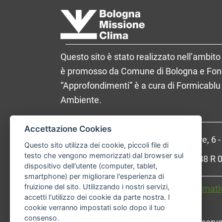
Questo sito è stato realizzato nell’ambito 
è promosso da Comune di Bologna e Fondaz
“Approfondimenti” è a cura di Formicablu 
Ambiente.
Accettazione Cookies
Comune di Bologna, Piazza Maggiore, 6 
Questo sito utilizza dei cookie, piccoli file di
testo che vengono memorizzati dal browser sul
P.Iva: 01232710374 - Cod. IBAN: IT 88 
dispositivo dell'utente (computer, tablet,
smartphone) per migliorare l'esperienza di
fruizione del sito. Utilizzando i nostri servizi,
Accessibilità
Carta dei valori
Informati
accetti l'utilizzo dei cookie da parte nostra. I
cookie verranno impostati solo dopo il tuo
consenso.