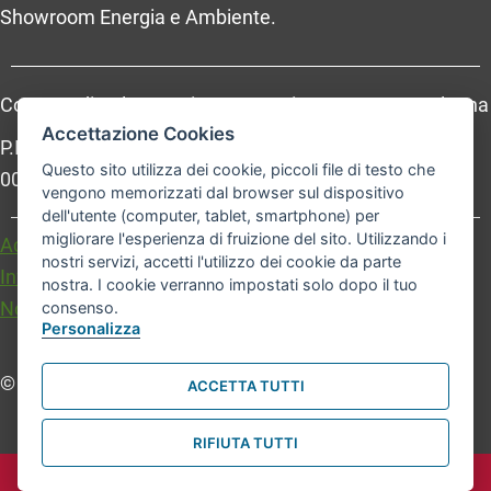
Showroom Energia e Ambiente.
Comune di Bologna, Piazza Maggiore, 6 - 40124 Bologna
Accettazione Cookies
P.Iva: 01232710374 - Cod. IBAN: IT 88 R 02008 02435
Questo sito utilizza dei cookie, piccoli file di testo che
000020067156
vengono memorizzati dal browser sul dispositivo
dell'utente (computer, tablet, smartphone) per
migliorare l'esperienza di fruizione del sito. Utilizzando i
Accessibilità
Carta dei valori
nostri servizi, accetti l'utilizzo dei cookie da parte
Informativa sul trattamento dei dati personali
nostra. I cookie verranno impostati solo dopo il tuo
Note legali
consenso.
Personalizza
© Comune di Bologna. Tutti i diritti riservati.
ACCETTA TUTTI
RIFIUTA TUTTI