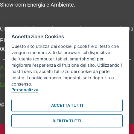
Showroom Energia e Ambiente.
Comune di Bologna, Piazza Maggiore, 6 - 40124 Bologna
Accettazione Cookies
P.Iva: 01232710374 - Cod. IBAN: IT 88 R 02008 02435
Questo sito utilizza dei cookie, piccoli file di testo che
000020067156
vengono memorizzati dal browser sul dispositivo
dell'utente (computer, tablet, smartphone) per
migliorare l'esperienza di fruizione del sito. Utilizzando i
Accessibilità
Carta dei valori
nostri servizi, accetti l'utilizzo dei cookie da parte
Informativa sul trattamento dei dati personali
nostra. I cookie verranno impostati solo dopo il tuo
Note legali
consenso.
Personalizza
© Comune di Bologna. Tutti i diritti riservati.
ACCETTA TUTTI
RIFIUTA TUTTI