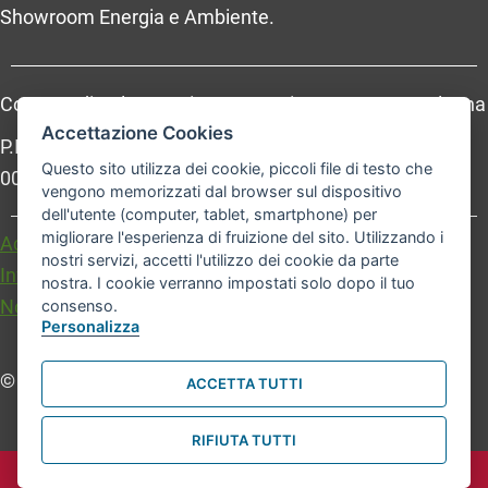
Showroom Energia e Ambiente.
Comune di Bologna, Piazza Maggiore, 6 - 40124 Bologna
Accettazione Cookies
P.Iva: 01232710374 - Cod. IBAN: IT 88 R 02008 02435
Questo sito utilizza dei cookie, piccoli file di testo che
000020067156
vengono memorizzati dal browser sul dispositivo
dell'utente (computer, tablet, smartphone) per
migliorare l'esperienza di fruizione del sito. Utilizzando i
Accessibilità
Carta dei valori
nostri servizi, accetti l'utilizzo dei cookie da parte
Informativa sul trattamento dei dati personali
nostra. I cookie verranno impostati solo dopo il tuo
Note legali
consenso.
Personalizza
© Comune di Bologna. Tutti i diritti riservati.
ACCETTA TUTTI
RIFIUTA TUTTI