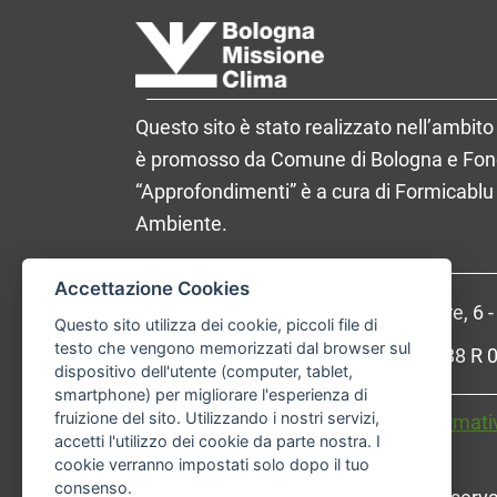
Questo sito è stato realizzato nell’ambito 
è promosso da Comune di Bologna e Fondaz
“Approfondimenti” è a cura di Formicablu 
Ambiente.
Accettazione Cookies
Comune di Bologna, Piazza Maggiore, 6 
Questo sito utilizza dei cookie, piccoli file di
testo che vengono memorizzati dal browser sul
P.Iva: 01232710374 - Cod. IBAN: IT 88 
dispositivo dell'utente (computer, tablet,
smartphone) per migliorare l'esperienza di
fruizione del sito. Utilizzando i nostri servizi,
Accessibilità
Carta dei valori
Informati
accetti l'utilizzo dei cookie da parte nostra. I
cookie verranno impostati solo dopo il tuo
consenso.