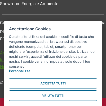
Showroom Energia e Ambiente.
Comune di Bologna, Piazza Maggiore, 6 - 40124 Bologna
Accettazione Cookies
P.Iva: 01232710374 - Cod. IBAN: IT 88 R 02008 02435
Questo sito utilizza dei cookie, piccoli file di testo che
000020067156
vengono memorizzati dal browser sul dispositivo
dell'utente (computer, tablet, smartphone) per
migliorare l'esperienza di fruizione del sito. Utilizzando i
Accessibilità
Carta dei valori
nostri servizi, accetti l'utilizzo dei cookie da parte
Informativa sul trattamento dei dati personali
nostra. I cookie verranno impostati solo dopo il tuo
Note legali
consenso.
Personalizza
© Comune di Bologna. Tutti i diritti riservati.
ACCETTA TUTTI
RIFIUTA TUTTI