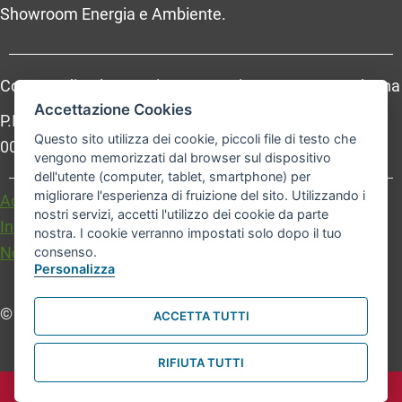
Showroom Energia e Ambiente.
Comune di Bologna, Piazza Maggiore, 6 - 40124 Bologna
Accettazione Cookies
P.Iva: 01232710374 - Cod. IBAN: IT 88 R 02008 02435
Questo sito utilizza dei cookie, piccoli file di testo che
000020067156
vengono memorizzati dal browser sul dispositivo
dell'utente (computer, tablet, smartphone) per
migliorare l'esperienza di fruizione del sito. Utilizzando i
Accessibilità
Carta dei valori
nostri servizi, accetti l'utilizzo dei cookie da parte
Informativa sul trattamento dei dati personali
nostra. I cookie verranno impostati solo dopo il tuo
Note legali
consenso.
Personalizza
© Comune di Bologna. Tutti i diritti riservati.
ACCETTA TUTTI
RIFIUTA TUTTI