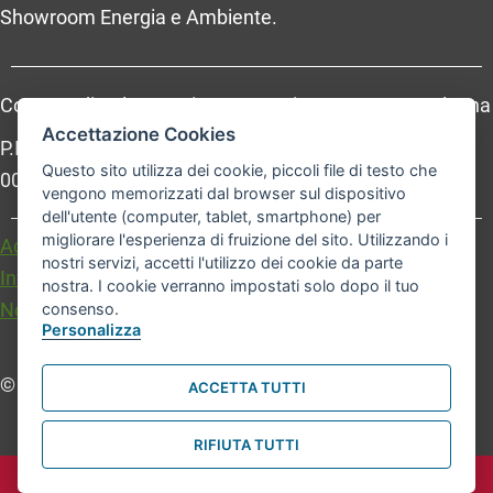
Showroom Energia e Ambiente.
Comune di Bologna, Piazza Maggiore, 6 - 40124 Bologna
Accettazione Cookies
P.Iva: 01232710374 - Cod. IBAN: IT 88 R 02008 02435
Questo sito utilizza dei cookie, piccoli file di testo che
000020067156
vengono memorizzati dal browser sul dispositivo
dell'utente (computer, tablet, smartphone) per
migliorare l'esperienza di fruizione del sito. Utilizzando i
Accessibilità
Carta dei valori
nostri servizi, accetti l'utilizzo dei cookie da parte
Informativa sul trattamento dei dati personali
nostra. I cookie verranno impostati solo dopo il tuo
Note legali
consenso.
Personalizza
© Comune di Bologna. Tutti i diritti riservati.
ACCETTA TUTTI
RIFIUTA TUTTI