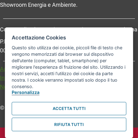
Showroom Energia e Ambiente.
Comune di Bologna, Piazza Maggiore, 6 - 40124 Bologna
Accettazione Cookies
P.Iva: 01232710374 - Cod. IBAN: IT 88 R 02008 02435
Questo sito utilizza dei cookie, piccoli file di testo che
000020067156
vengono memorizzati dal browser sul dispositivo
dell'utente (computer, tablet, smartphone) per
migliorare l'esperienza di fruizione del sito. Utilizzando i
Accessibilità
Carta dei valori
nostri servizi, accetti l'utilizzo dei cookie da parte
Informativa sul trattamento dei dati personali
nostra. I cookie verranno impostati solo dopo il tuo
Note legali
consenso.
Personalizza
© Comune di Bologna. Tutti i diritti riservati.
ACCETTA TUTTI
RIFIUTA TUTTI